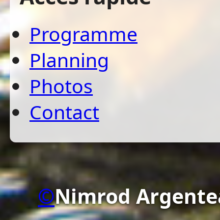
Programme
Planning
Photos
Contact
©
Nimrod Argente